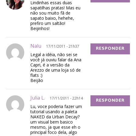
Lindinhas essas duas
sapatilhas pratas! Mas eu
não sou muito fã de
sapato baixo, hehehe,
prefiro um saltão!
Beijinhos!
Nalu
17/11/2011 - 21h37
RESPONDER
Legal a idéia, não sei se
você já ouviu falar da Ana
Capri, é a versão da
Arezzo de uma loja só de
flats :)
Beijão
Julia L.
17/11/2011 - 22h14
RESPONDER
Lu, voce poderia fazer um
tutorial usando a paleta
NAKED da Urban Decay?
um visual bem basico
mesmo, ja que esse eh o
principal foco dela, algo