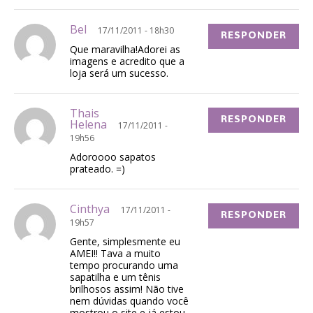
Bel
17/11/2011 - 18h30
RESPONDER
Que maravilha!Adorei as
imagens e acredito que a
loja será um sucesso.
Thais
RESPONDER
Helena
17/11/2011 -
19h56
Adoroooo sapatos
prateado. =)
Cinthya
17/11/2011 -
RESPONDER
19h57
Gente, simplesmente eu
AMEI!! Tava a muito
tempo procurando uma
sapatilha e um tênis
brilhosos assim! Não tive
nem dúvidas quando você
mostrou o site e já estou