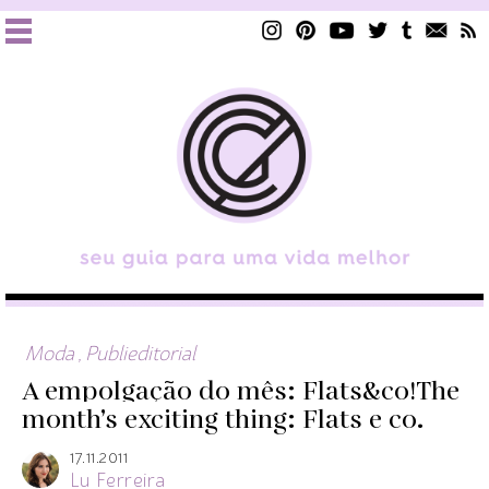
Moda
,
Publieditorial
A empolgação do mês: Flats&co!
The
month’s exciting thing: Flats e co.
17.11.2011
Lu Ferreira