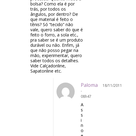
bolsa? Como ela é por
trás, por todos os
ângulos, por dentro? De
que material é feito o
tênis? Só “tecido” não
vale, quero saber do que é
feito o forro, a sola etc.,
pra saber se é um produto
durável ou não. Enfim, já
que não posso pegar na
mão, experimentar, quero
saber todos os detalhes.
Vide Calçadonline,
Sapatonline etc.
Paloma
18/11/2011
-
08h47
A
s
s
i
n
o
e