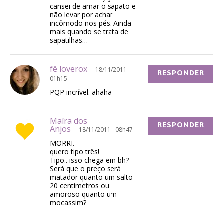
cansei de amar o sapato e
não levar por achar
incômodo nos pés. Ainda
mais quando se trata de
sapatilhas…
fê loverox
18/11/2011 -
RESPONDER
01h15
PQP incrível. ahaha
Maíra dos
RESPONDER
Anjos
18/11/2011 - 08h47
MORRI.
quero tipo três!
Tipo.. isso chega em bh?
Será que o preço será
matador quanto um salto
20 centímetros ou
amoroso quanto um
mocassim?