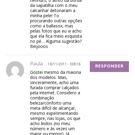
nenhum, o atrito da borda
da sapatilha com o meu
calcanhar detonaram a
minha pele! To
procurando outras opções
como a ballasox, mas
pelas fotos que eu vi acho
que ela fica meio esquisita
no pé… Alguma sugestão?
Beijooos
Paula
18/11/2011 - 00h18
RESPONDER
Gostei mesmo da maioria
dos modelos. Mas,
sinceramente, acho uma
furada comprar calçados
pela internet. Considero a
combinação
beleza/conforto uma
meta difícil de alcançar,
mesmo experimentando
sempre, nas lojas, os que
acho lindos (no meu
número e às vezes um
maior ou menor). Já