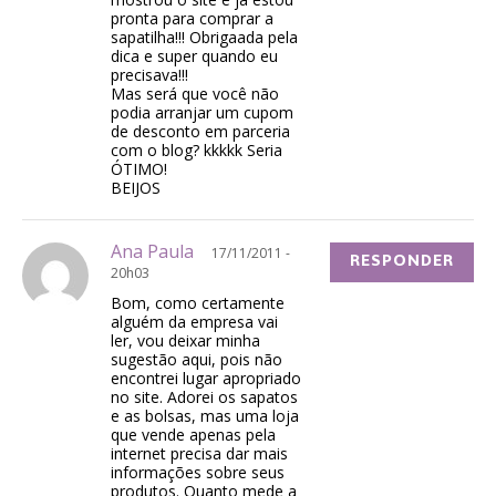
pronta para comprar a
sapatilha!!! Obrigaada pela
dica e super quando eu
precisava!!!
Mas será que você não
podia arranjar um cupom
de desconto em parceria
com o blog? kkkkk Seria
ÓTIMO!
BEIJOS
Ana Paula
17/11/2011 -
RESPONDER
20h03
Bom, como certamente
alguém da empresa vai
ler, vou deixar minha
sugestão aqui, pois não
encontrei lugar apropriado
no site. Adorei os sapatos
e as bolsas, mas uma loja
que vende apenas pela
internet precisa dar mais
informações sobre seus
produtos. Quanto mede a