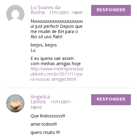
Lu Soares da
RESPONDER
Rocha
17/11/2011 - 18h01
Nuuuuuuuuuuuuuuuuuuuu
u! Just perfect! Depois que
me mudei de BH para o
Rio só uso flats!
beijos, beijos
Lu
E eu queria sair assim
com minhas amigas hoje
http://www.meemprestase
ublush.com.br/2011/11/pa
ra-nossas-amigas.html
Angelica
RESPONDER
Lemos
17/11/2011 -
18h10
Que lindossssss!!!
amei todos!!!!
quero muito !!!!