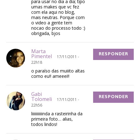
para usar no dia a dia; tipo
umas makes que vc fez
com ela aqui no blog,
mais neutras. Porque com
o video a gente tem
nocao do processo todo :)
obrigada, bjos
Marta
RESPONDER
Pimentel
17/11/2011 -
22h18
o paraíso das muiiito altas
como eu!! ameeei!!
Gabi
RESPONDER
Tolomeli
17/11/2011 -
22h56
liiiiiiiiiiinda a rasteirinha da
primeira foto… alias,
todos lindos!