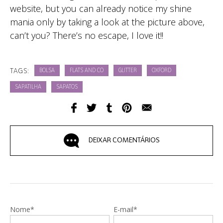
website, but you can already notice my shine
mania only by taking a look at the picture above,
can’t you? There’s no escape, I love it!!
TAGS:
BOLSA
FLATS AND CO
GLITTER
OXFORD
SAPATILHA
SAPATOS
DEIXAR COMENTÁRIOS
Nome*
E-mail*