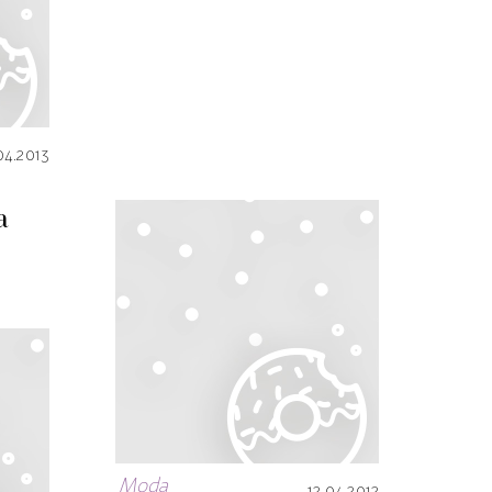
04.2013
a
Moda