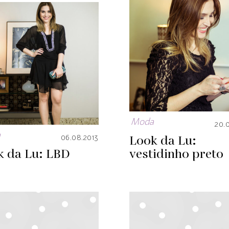
Moda
20.
a
Look da Lu:
06.08.2013
k da Lu: LBD
vestidinho preto