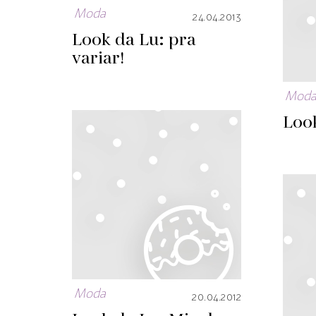
Moda
24.04.2013
Look da Lu: pra
variar!
Mod
Loo
Moda
20.04.2012