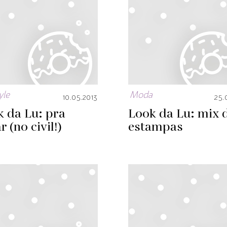
yle
Moda
10.05.2013
25.
 da Lu: pra
Look da Lu: mix 
r (no civil!)
estampas