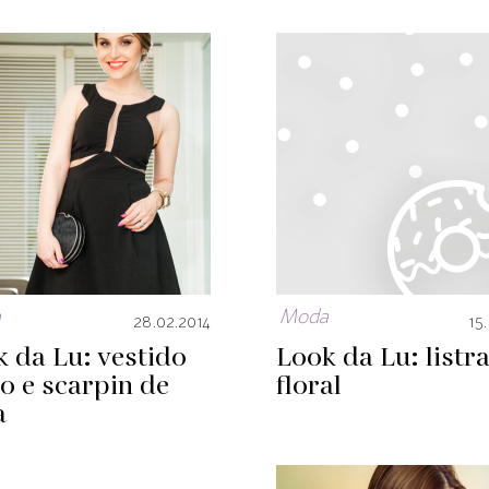
a
Moda
28.02.2014
15
 da Lu: vestido
Look da Lu: listra
o e scarpin de
floral
a