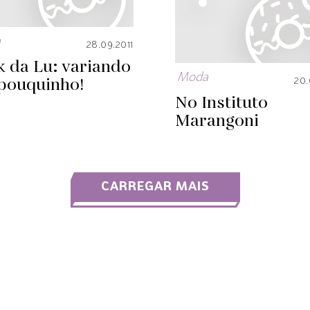
a
28.09.2011
k da Lu: variando
Moda
pouquinho!
20.
No Instituto
Marangoni
CARREGAR MAIS