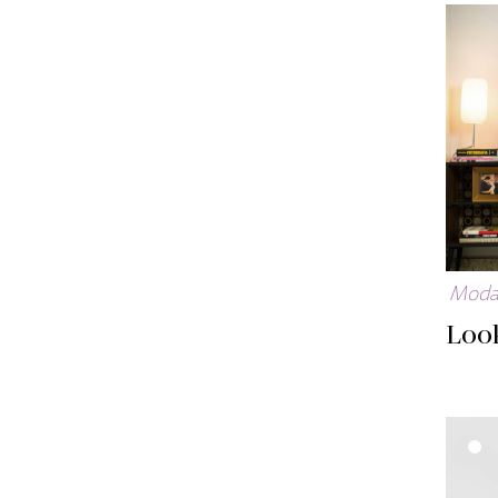
Mod
Loo