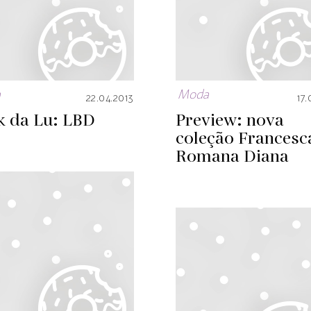
a
Moda
22.04.2013
17.
k da Lu: LBD
Preview: nova
coleção Francesc
Romana Diana