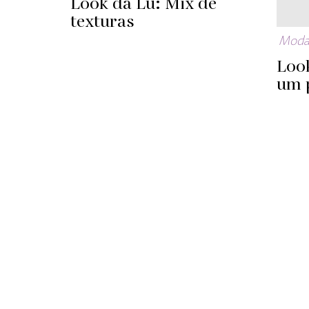
Look da Lu: Mix de
texturas
Mod
Loo
um 