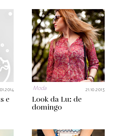
Moda
.01.2014
21.10.2013
s e
Look da Lu: de
domingo