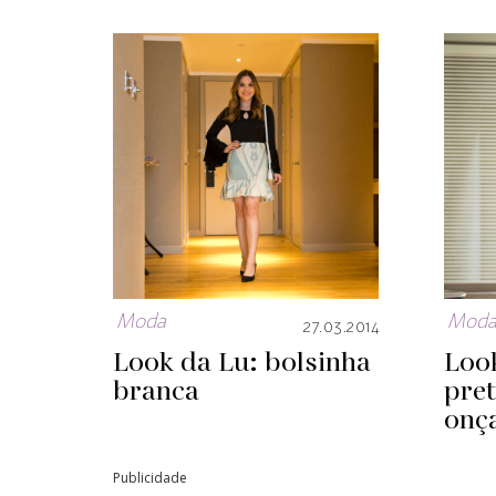
Moda
Mod
27.03.2014
Look da Lu: bolsinha
Look
branca
pret
onç
Publicidade