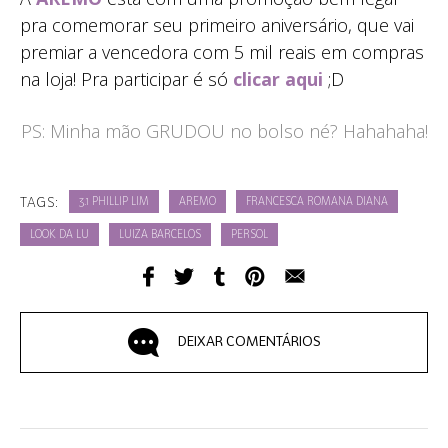
pra comemorar seu primeiro aniversário, que vai
premiar a vencedora com 5 mil reais em compras
na loja! Pra participar é só
clicar aqui
;D
PS: Minha mão GRUDOU no bolso né? Hahahaha!
TAGS:
3.1 PHILLIP LIM
AREMO
FRANCESCA ROMANA DIANA
LOOK DA LU
LUIZA BARCELOS
PERSOL
DEIXAR COMENTÁRIOS