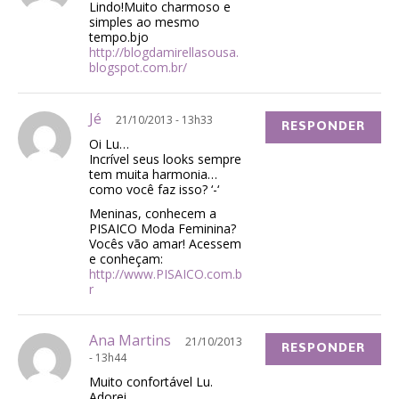
Lindo!Muito charmoso e
simples ao mesmo
tempo.bjo
http://blogdamirellasousa.
blogspot.com.br/
Jé
21/10/2013 - 13h33
RESPONDER
Oi Lu…
Incrível seus looks sempre
tem muita harmonia…
como você faz isso? ‘-‘
Meninas, conhecem a
PISAICO Moda Feminina?
Vocês vão amar! Acessem
e conheçam:
http://www.PISAICO.com.b
r
Ana Martins
21/10/2013
RESPONDER
- 13h44
Muito confortável Lu.
Adorei.