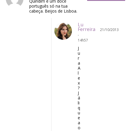
Quindim é um doce
português só na tua
cabeça. Beijos de Lisboa.
Lu
Ferreira
21/10/2013
-
14h57
J
u
r
a
A
l
e
x
?
J
á
li
q
u
e
a
o