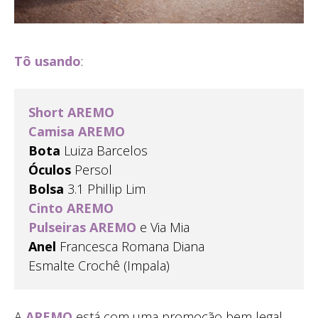
Tô usando
:
Short
AREMO
Camisa
AREMO
Bota
Luiza Barcelos
Óculos
Persol
Bolsa
3.1 Phillip Lim
Cinto
AREMO
Pulseiras
AREMO
e Via Mia
Anel
Francesca Romana Diana
Esmalte Crochê (Impala)
A
AREMO
está com uma promoção bem legal