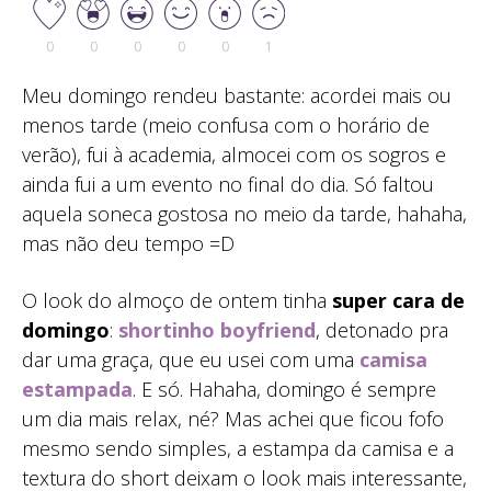
0
0
0
0
0
1
Meu domingo rendeu bastante: acordei mais ou
menos tarde (meio confusa com o horário de
verão), fui à academia, almocei com os sogros e
ainda fui a um evento no final do dia. Só faltou
aquela soneca gostosa no meio da tarde, hahaha,
mas não deu tempo =D
O look do almoço de ontem tinha
super cara de
domingo
:
shortinho boyfriend
, detonado pra
dar uma graça, que eu usei com uma
camisa
estampada
. E só. Hahaha, domingo é sempre
um dia mais relax, né? Mas achei que ficou fofo
mesmo sendo simples, a estampa da camisa e a
textura do short deixam o look mais interessante,