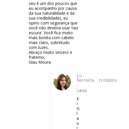
seu é um dos poucos que
eu acompanho por causa
da sua naturalidade e da
sua credibilidade), eu
opino com segurança que
você não deveria usar ‘raiz
escura’. Você fica muito
mais bonita com cabelo
mais claro, sobretudo
com luzes.
Abraço muito sincero e
fraterno,
Glau Moura.
Lu
Ferreira
21/10/2013
-
14h58
E
I
G
l
a
u
!