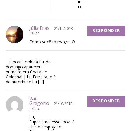
=
D
Júlia Dias
21/10/2013 -
RESPONDER
13h00
Como você tá magra :O
[…] post Look da Lu: de
domingo apareceu
primeiro em Chata de
Galocha! | Lu Ferreira, e é
de autoria de Lu […]
Van
RESPONDER
Gregorio
21/10/2013 -
13h04
Lu,
Super amei esse look, é
chic e despojado.