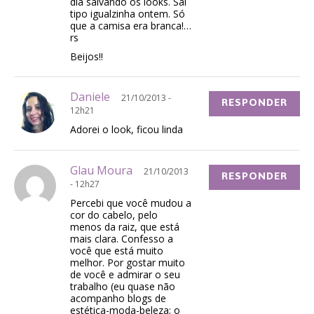
dia salvando os looks. Saí
tipo igualzinha ontem. Só
que a camisa era branca!…
rs
Beijos!!
Daniele
21/10/2013 -
RESPONDER
12h21
Adorei o look, ficou linda
Glau Moura
21/10/2013
RESPONDER
- 12h27
Percebi que você mudou a
cor do cabelo, pelo
menos da raiz, que está
mais clara. Confesso a
você que está muito
melhor. Por gostar muito
de você e admirar o seu
trabalho (eu quase não
acompanho blogs de
estética-moda-beleza; o