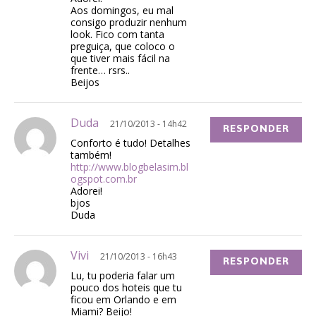
Aos domingos, eu mal
consigo produzir nenhum
look. Fico com tanta
preguiça, que coloco o
que tiver mais fácil na
frente… rsrs..
Beijos
Duda
21/10/2013 - 14h42
RESPONDER
Conforto é tudo! Detalhes
também!
http://www.blogbelasim.bl
ogspot.com.br
Adorei!
bjos
Duda
Vivi
21/10/2013 - 16h43
RESPONDER
Lu, tu poderia falar um
pouco dos hoteis que tu
ficou em Orlando e em
Miami? Beijo!