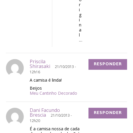
r
i
g
i
n
a
l
…
Priscila
RESPONDER
Shirasaki
21/10/2013 -
12h16
A camisa é linda!
Beijos
Meu Cantinho Decorado
Dani Facundo
RESPONDER
Brescia
21/10/2013 -
12h20
É a camisa nossa de cada