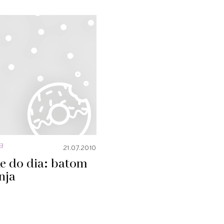
a
21.07.2010
e do dia: batom
nja