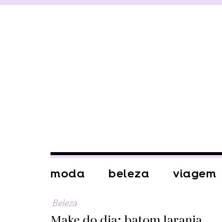
moda
beleza
viagem
Beleza
Make do dia: batom laranja