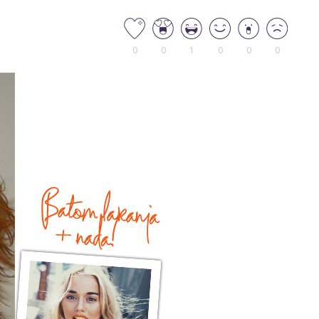
0
0
1
0
0
0