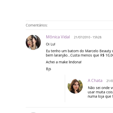
Comentários:
Mônica Vidal
21/07/2010 - 15h28
Oi Lu!
Eu tenho um batom do Marcelo Beauty q
bem laranjão…Custa menos que R$ 10,00 
Achei a make lindona!
Bjs
A Chata
21/0
Não sei onde v
usar muita coi
numa loja que 