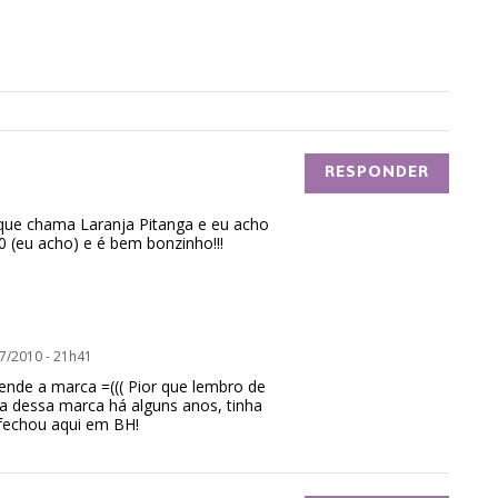
RESPONDER
ue chama Laranja Pitanga e eu acho
(eu acho) e é bem bonzinho!!!
7/2010 - 21h41
ende a marca =((( Pior que lembro de
sa dessa marca há alguns anos, tinha
fechou aqui em BH!