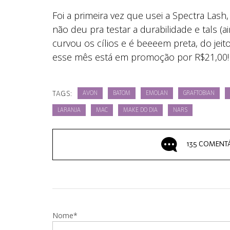
Foi a primeira vez que usei a Spectra Lash
não deu pra testar a durabilidade e tals (a
curvou os cílios e é beeeem preta, do jeit
esse mês está em promoção por R$21,00!
TAGS:
AVON
BATOM
EMOLAN
GRAFTOBIAN
LARANJA
MAC
MAKE DO DIA
NARS
135 COMENT
Nome*