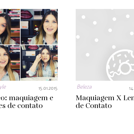
yle
Beleza
15.01.2015
14
eo: maquiagem e
Maquiagem X Len
es de contato
de Contato