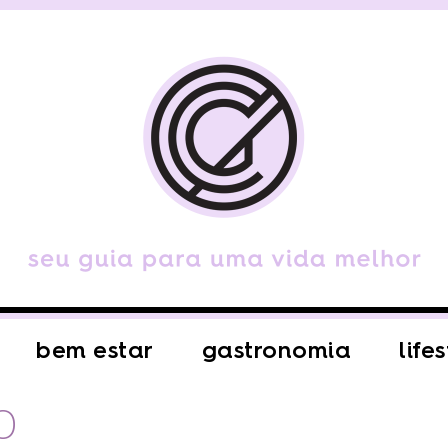
bem estar
gastronomia
life
O