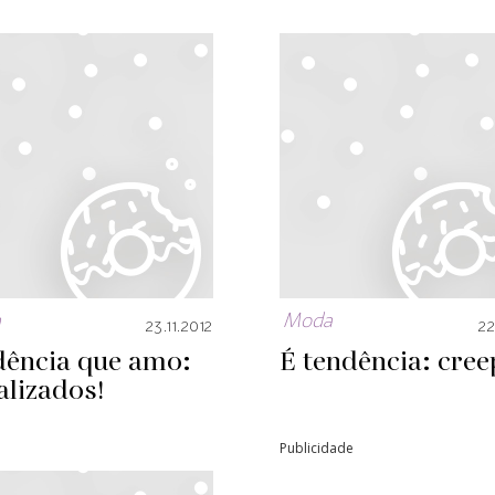
a
Moda
23.11.2012
22
dência que amo:
É tendência: cree
lizados!
Publicidade