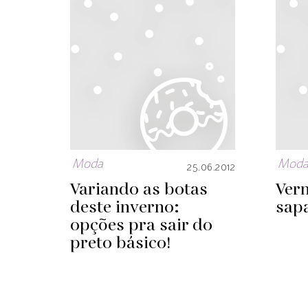
Moda
Mod
25.06.2012
Variando as botas
Vern
deste inverno:
sapa
opções pra sair do
preto básico!