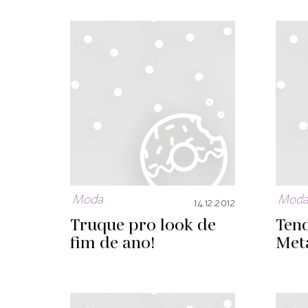
Moda
Mod
14.12.2012
Truque pro look de
Ten
fim de ano!
Meta