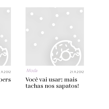
Moda
.11.2012
21.11.2012
pers
Você vai usar: mais
tachas nos sapatos!