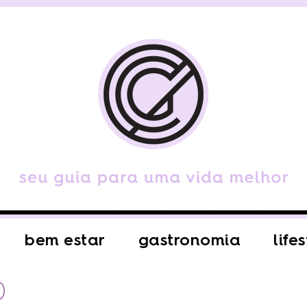
bem estar
gastronomia
life
D