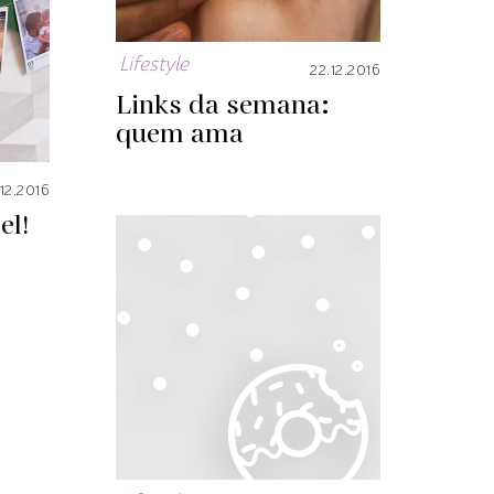
Lifestyle
22.12.2016
Links da semana:
quem ama
.12.2016
el!