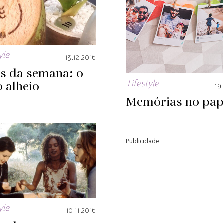
yle
13.12.2016
ks da semana: o
 alheio
Lifestyle
19
Memórias no pap
Publicidade
yle
10.11.2016