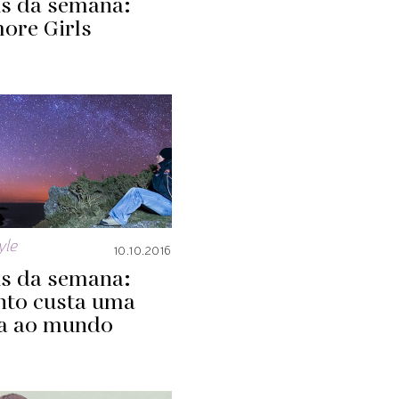
ks da semana:
ore Girls
yle
10.10.2016
ks da semana:
nto custa uma
ta ao mundo