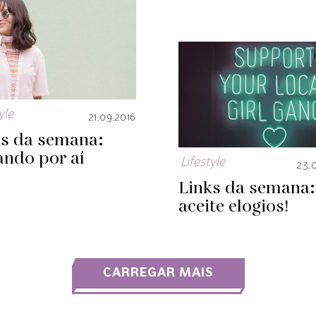
yle
21.09.2016
ks da semana:
ando por aí
Lifestyle
23.
Links da semana:
aceite elogios!
CARREGAR MAIS