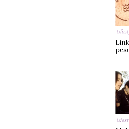
Lifest
Lin
peso
Lifest