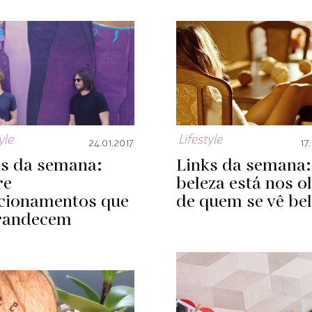
yle
Lifestyle
24.01.2017
17
ks da semana:
Links da semana:
re
beleza está nos o
acionamentos que
de quem se vê be
randecem