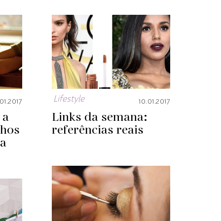
Lifestyle
.01.2017
10.01.2017
 a
Links da semana:
lhos
referências reais
la