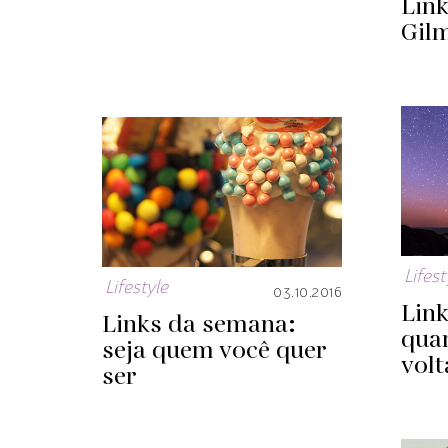
Lin
Gilm
Lifest
Lifestyle
03.10.2016
Lin
Links da semana:
qua
seja quem você quer
vol
ser