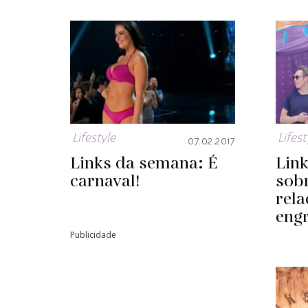
Lifestyle
Lifest
07.02.2017
Links da semana: É
Lin
carnaval!
sob
rel
eng
Publicidade