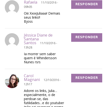
Rafaela
11/10/2016 -
RESPONDER
09h05
Oiii XxxxJuliaaa! Demais
seus links!!
Bjoss
Jéssica Diane de
RESPONDER
Santana
Santos
11/10/2016 -
13h28
Ia morrer sem saber
quem é Whindersson
Nunes rsrs
Carol
RESPONDER
Magnani
12/10/2016 -
12h17
Adorei os links, Julia…
especialmente, o de
perdoar-se, das
futilidades…e do youtuber
(não sei escrever o nome