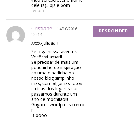
dele rs)…bjs e bom
feriado!
Cristiane
14/10/2016 -
RESPONDER
12h14
XxxxxJuliaaa!!!
Se joga nessa aventura!!!
Você vai amar!!!
Se precisar de mais um
pouquinho de inspiração
da uma olhadinha no
nosso blog simplinho
mas, com algumas fotos
e dicas dos lugares que
passamos durante um
ano de mochilão!!!
Gugacris.wordpress.com.b
r
Bjoooo