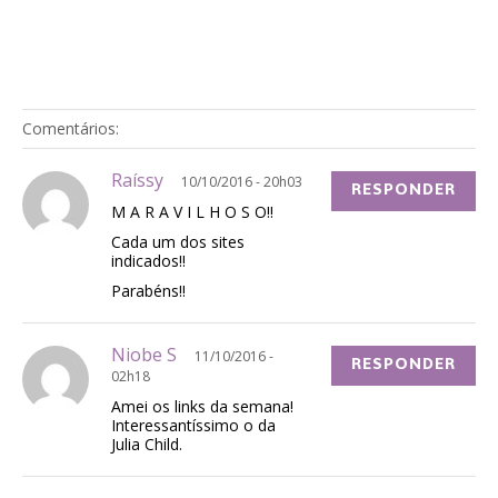
Comentários:
Raíssy
10/10/2016 - 20h03
RESPONDER
M A R A V I L H O S O!!
Cada um dos sites
indicados!!
Parabéns!!
Niobe S
11/10/2016 -
RESPONDER
02h18
Amei os links da semana!
Interessantíssimo o da
Julia Child.