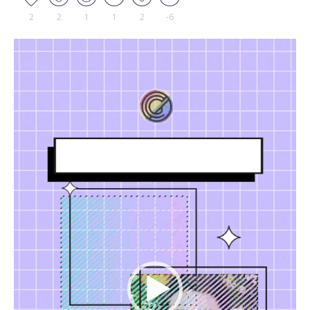
2
2
1
1
2
-6
Tocador
de
vídeo