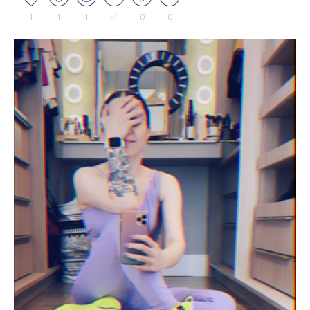
1
1
1
-1
0
0