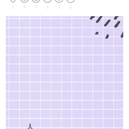
2
0
-7
2
2
2