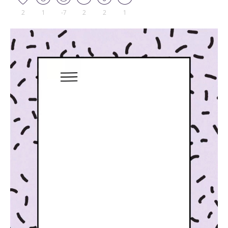
2
1
-7
2
2
1
Tocador
de
vídeo