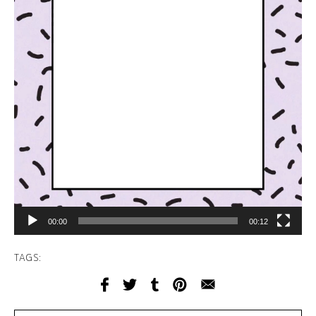
00:00
00:12
TAGS: