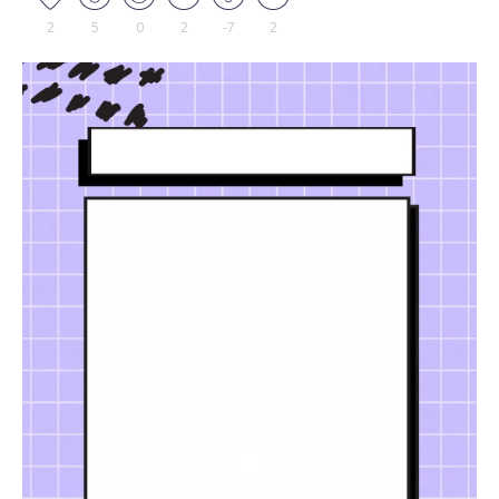
2
5
0
2
-7
2
Tocador
de
vídeo