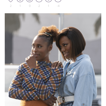
2
1
0
2
1
-4