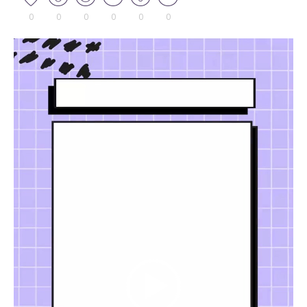
0
0
0
0
0
0
Tocador
de
vídeo