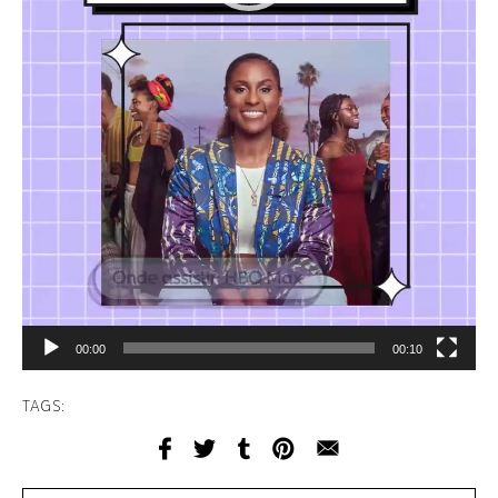
00:00
00:10
TAGS: