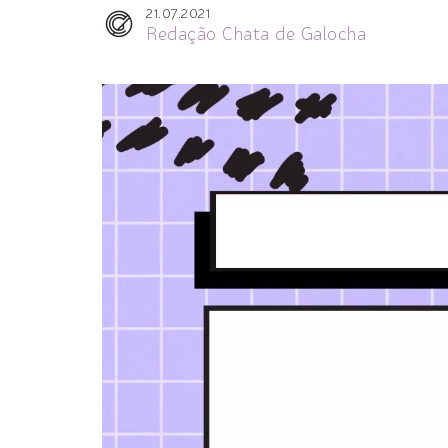
21.07.2021
Redação Chata de Galocha
Tocador
de
vídeo