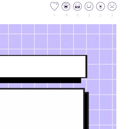
1
-6
0
3
2
2