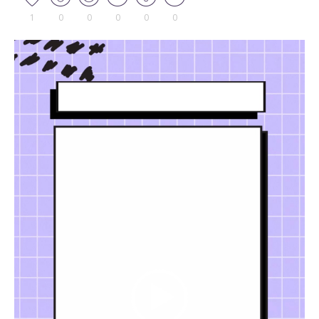
1
0
0
0
0
0
Tocador
de
vídeo