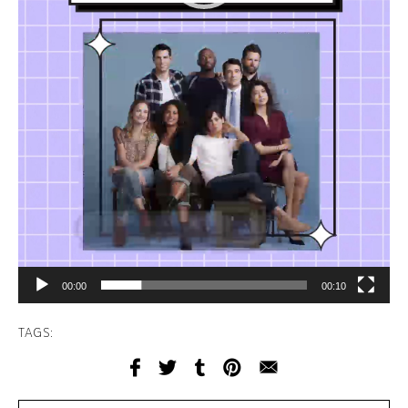
00:00
00:10
TAGS: