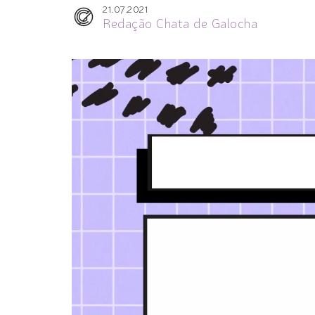
21.07.2021
Redação Chata de Galocha
Tocador
de
vídeo