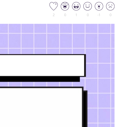
2
0
1
0
-1
0