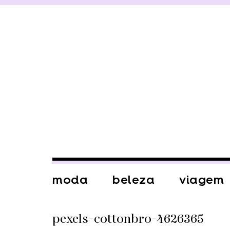
moda
beleza
viagem
pexels-cottonbro-4626365