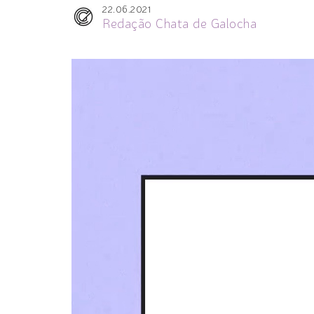
22.06.2021
Redação Chata de Galocha
Tocador
de
vídeo