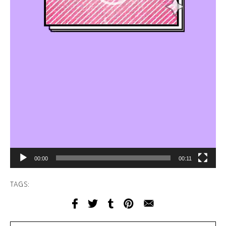
00:00
00:11
TAGS: