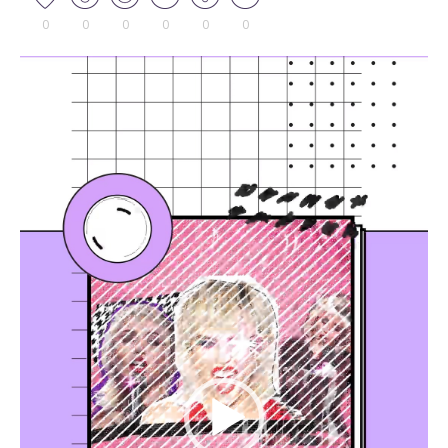
0
0
0
0
0
0
Tocador
de
vídeo