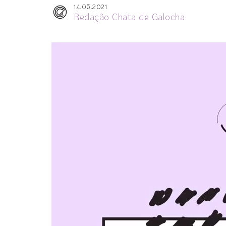
14.06.2021
Redação Chata de Galocha
Tocador
de
vídeo