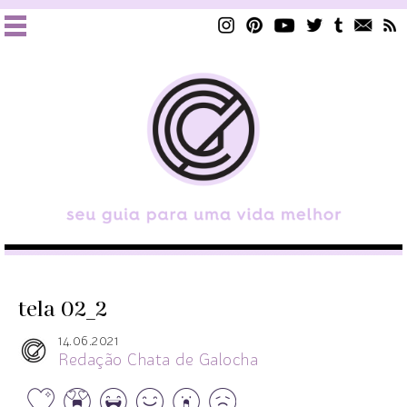
tela 02_2
14.06.2021
Redação Chata de Galocha