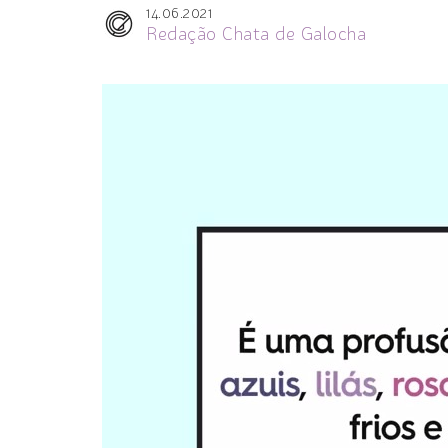
14.06.2021
Redação Chata de Galocha
Tocador
de
vídeo