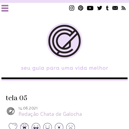
tela 05
14.06.2021
Redação Chata de Galocha