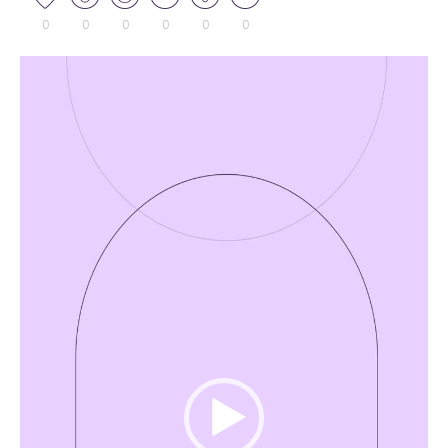
0
0
0
0
0
0
Tocador
de
vídeo