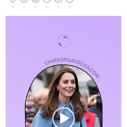
0
0
0
0
0
0
Tocador
de
vídeo