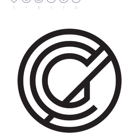
1
1
0
1
1
0