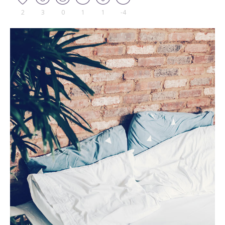
2
3
0
1
1
-4