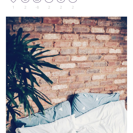
1
2
-8
2
2
2