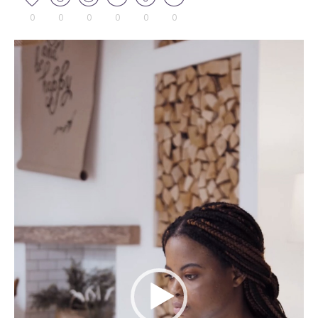
0
0
0
0
0
0
Tocador
de
vídeo