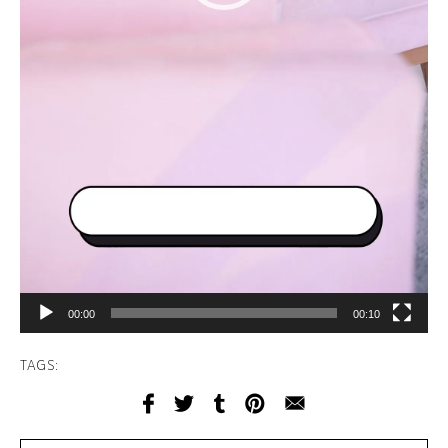
00:00
00:10
TAGS: