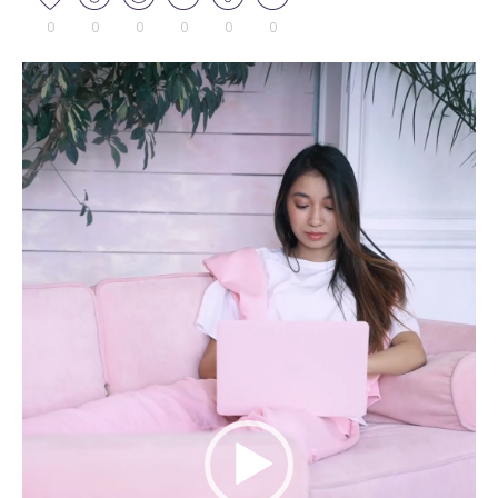
0
0
0
0
0
0
Tocador
de
vídeo