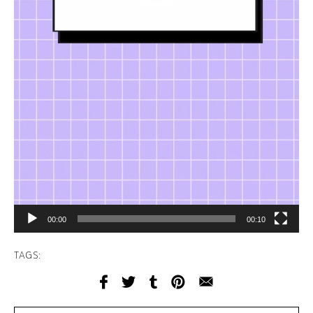
00:00
00:10
TAGS: