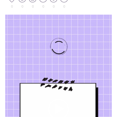
0
0
0
0
0
0
Tocador
de
vídeo