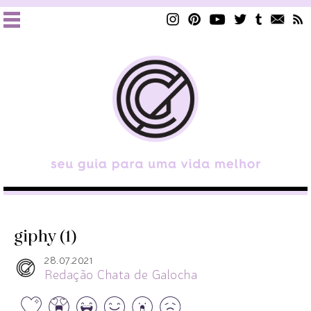
giphy (1)
28.07.2021
Redação Chata de Galocha