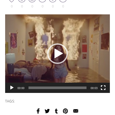
0
0
0
0
0
0
Tocador
de
vídeo
00:00
00:03
TAGS: