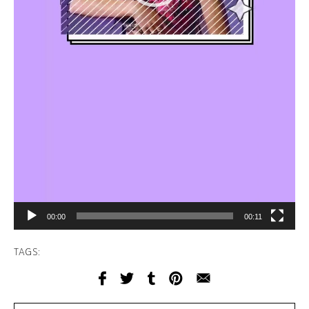
00:00
00:11
TAGS: