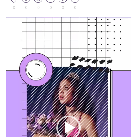
0
0
0
0
0
0
Tocador
de
vídeo