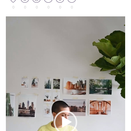
0
0
0
0
0
0
Tocador
de
vídeo