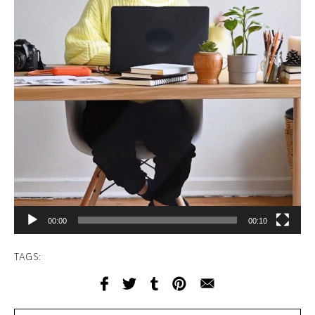
00:00
00:10
TAGS: