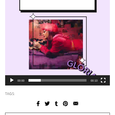
00:00
00:10
TAGS: