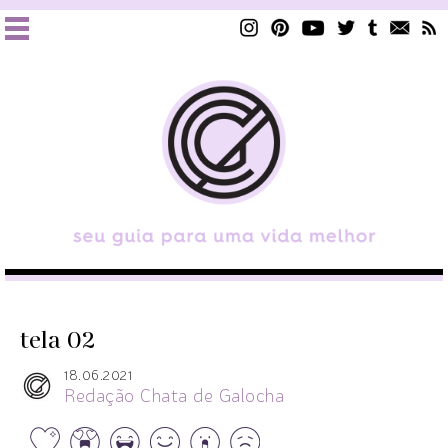
tela 02
18.06.2021
Redação Chata de Galocha