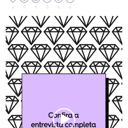
0
0
0
0
0
0
Tocador
de
vídeo