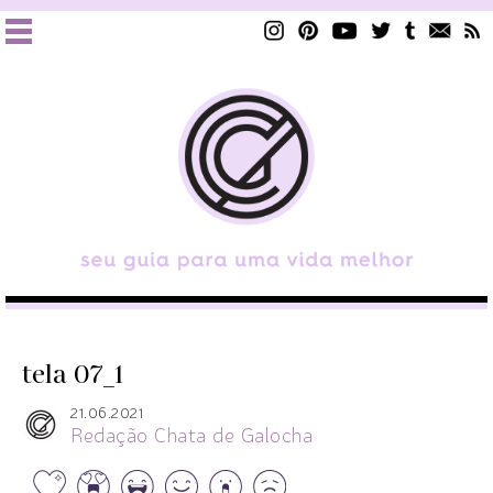
tela 07_1
21.06.2021
Redação Chata de Galocha