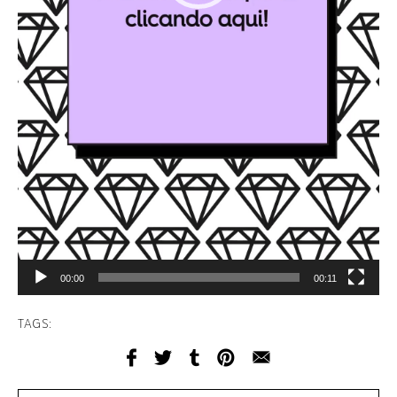
00:00
00:11
TAGS: