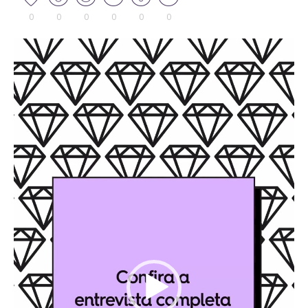
0
0
0
0
0
0
Tocador
de
vídeo