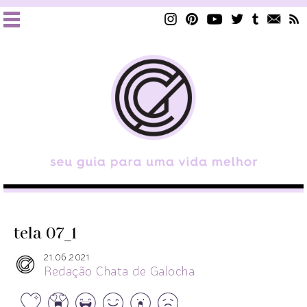
tela 07_1
21.06.2021
Redação Chata de Galocha