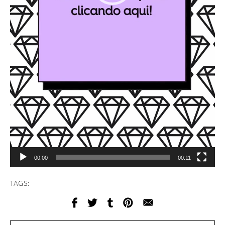
00:00
00:11
TAGS: