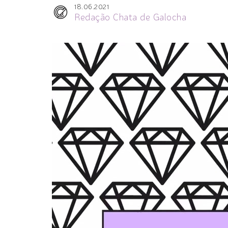
18.06.2021
Redação Chata de Galocha
Tocador
de
vídeo