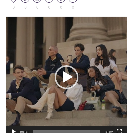
0
0
0
0
0
0
Tocador
de
vídeo
00:00
00:02