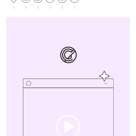
0
0
0
0
0
0
Tocador
de
vídeo