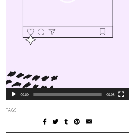
00:00
00:08
TAGS: