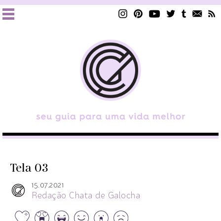
Tela 03
15.07.2021
Redação Chata de Galocha