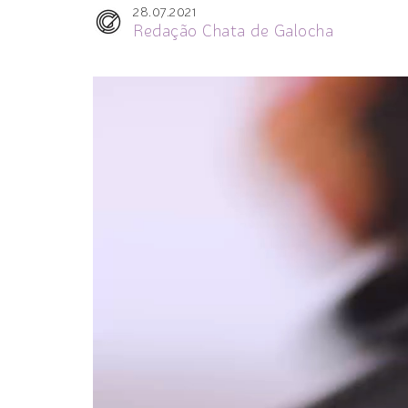
28.07.2021
Redação Chata de Galocha
Tocador
de
vídeo