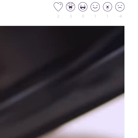
2
3
0
1
1
-4