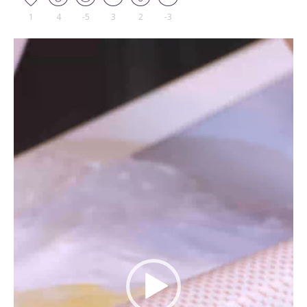
1
4
-5
3
2
-3
Tocador
de
vídeo