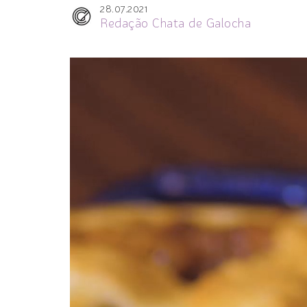
28.07.2021
Redação Chata de Galocha
Tocador
de
vídeo