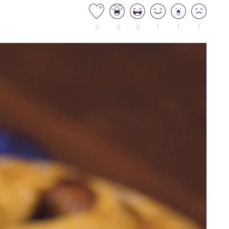
3
-3
0
1
1
1