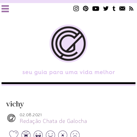
vichy
02.08.2021
Redação Chata de Galocha