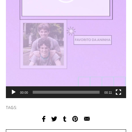
00:00
00:11
TAGS: