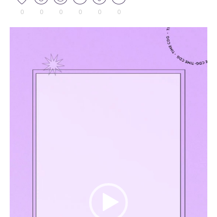
0
0
0
0
0
0
Tocador
de
vídeo