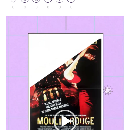
0
0
0
0
0
0
Tocador
de
vídeo